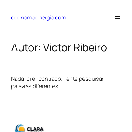
Pular
para
economiaenergia.com
o
conteúdo
Autor:
Victor Ribeiro
Nada foi encontrado. Tente pesquisar
palavras diferentes.